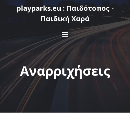
Skip
playparks.eu : Παιδότοπος -
to
Παιδική Χαρά
content
Αναρριχήσεις