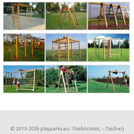
© 2013-2026 playparks.eu : Παιδότοπος – Παιδική